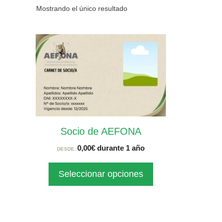
Mostrando el único resultado
Este
producto
tiene
múltiples
variantes.
Las
opciones
Socio de AEFONA
se
pueden
0,00
€
durante 1 año
DESDE:
elegir
Seleccionar opciones
en
la
página
de