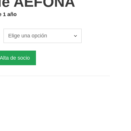
de AEFONA
e 1 año
Alta de socio