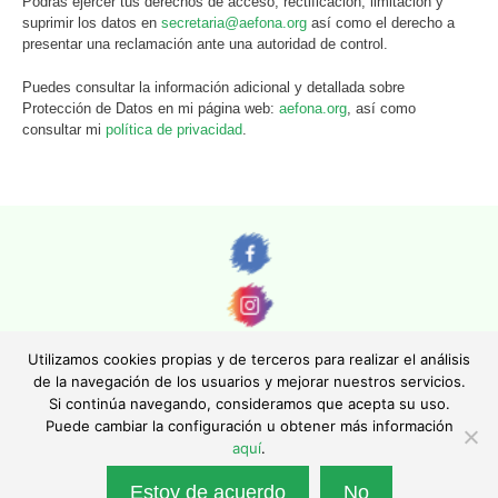
Podrás ejercer tus derechos de acceso, rectificación, limitación y
suprimir los datos en
secretaria@aefona.org
así como el derecho a
presentar una reclamación ante una autoridad de control.
Puedes consultar la información adicional y detallada sobre
Protección de Datos en mi página web:
aefona.org
, así como
consultar mi
política de privacidad
.
Utilizamos cookies propias y de terceros para realizar el análisis
de la navegación de los usuarios y mejorar nuestros servicios.
Si continúa navegando, consideramos que acepta su uso.
© AEFONA 2011- 2026 | Todas las imágenes y textos son propiedad de sus
Puede cambiar la configuración u obtener más información
autores. Queda totalmente prohibida su reproducción.
aquí
.
|
Aviso legal
|
Política de privacidad
|
Política de cookies
|
Asociación Española de Fotográfos de Naturaleza - Asociación Inscrita en el
Estoy de acuerdo
No
Registro Nacional de Asociaciones con el número 130247