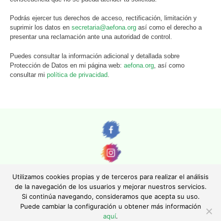
Podrás ejercer tus derechos de acceso, rectificación, limitación y
suprimir los datos en
secretaria@aefona.org
así como el derecho a
presentar una reclamación ante una autoridad de control.
Puedes consultar la información adicional y detallada sobre
Protección de Datos en mi página web:
aefona.org
, así como
consultar mi
política de privacidad
.
Utilizamos cookies propias y de terceros para realizar el análisis
de la navegación de los usuarios y mejorar nuestros servicios.
Si continúa navegando, consideramos que acepta su uso.
© AEFONA 2011- 2026 | Todas las imágenes y textos son propiedad de sus
Puede cambiar la configuración u obtener más información
autores. Queda totalmente prohibida su reproducción.
aquí
.
|
Aviso legal
|
Política de privacidad
|
Política de cookies
|