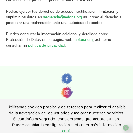
Podrás ejercer tus derechos de acceso, rectificación, limitación y
suprimir los datos en
secretaria@aefona.org
así como el derecho a
presentar una reclamación ante una autoridad de control.
Puedes consultar la información adicional y detallada sobre
Protección de Datos en mi página web:
aefona.org
, así como
consultar mi
política de privacidad
.
Utilizamos cookies propias y de terceros para realizar el análisis
de la navegación de los usuarios y mejorar nuestros servicios.
Si continúa navegando, consideramos que acepta su uso.
© AEFONA 2011- 2026 | Todas las imágenes y textos son propiedad de sus
Puede cambiar la configuración u obtener más información
autores. Queda totalmente prohibida su reproducción.
aquí
.
|
Aviso legal
|
Política de privacidad
|
Política de cookies
|