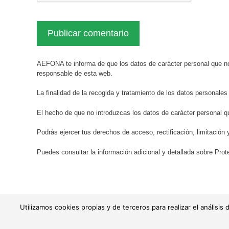
AEFONA te informa de que los datos de carácter personal que no
responsable de esta web.
La finalidad de la recogida y tratamiento de los datos personales
El hecho de que no introduzcas los datos de carácter personal q
Podrás ejercer tus derechos de acceso, rectificación, limitación 
Puedes consultar la información adicional y detallada sobre Pr
Utilizamos cookies propias y de terceros para realizar el anális
© AEFONA 2011- 2026 | Todas las imágenes y textos son propiedad
|
Aviso legal
|
Política de priv