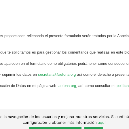
s proporciones rellenando el presente formulario serán tratados por la Aso
 que te solicitamos es para gestionar los comentarios que realizas en este bl
ue aparecen en el formulario como obligatorios podrá tener como consecuenci
y suprimir los datos en
secretaria@aefona.org
así como el derecho a presenta
otección de Datos en mi página web:
aefona.org
, así como consultar mi
polític
is de la navegación de los usuarios y mejorar nuestros servicios. Si con
 de sus autores. Queda totalmente prohibida su reproducción.
configuración u obtener más información
aquí
.
acidad
|
Política de cookies
|