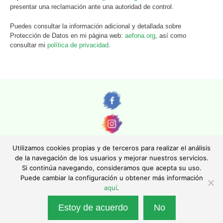
presentar una reclamación ante una autoridad de control.
Puedes consultar la información adicional y detallada sobre
Protección de Datos en mi página web:
aefona.org
, así como
consultar mi
política de privacidad
.
Utilizamos cookies propias y de terceros para realizar el análisis
de la navegación de los usuarios y mejorar nuestros servicios.
Si continúa navegando, consideramos que acepta su uso.
© AEFONA 2011- 2026 | Todas las imágenes y textos son propiedad de sus
Puede cambiar la configuración u obtener más información
autores. Queda totalmente prohibida su reproducción.
aquí
.
|
Aviso legal
|
Política de privacidad
|
Política de cookies
|
Asociación Española de Fotográfos de Naturaleza - Asociación Inscrita en el
Estoy de acuerdo
No
Registro Nacional de Asociaciones con el número 130247