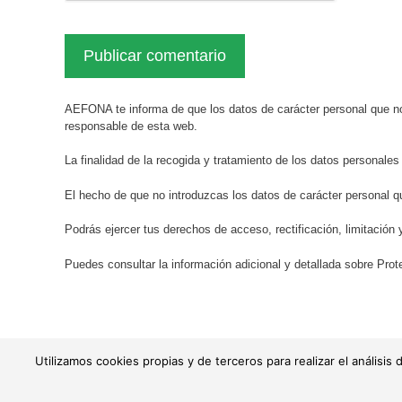
AEFONA te informa de que los datos de carácter personal que no
responsable de esta web.
La finalidad de la recogida y tratamiento de los datos personales
El hecho de que no introduzcas los datos de carácter personal q
Podrás ejercer tus derechos de acceso, rectificación, limitación 
Puedes consultar la información adicional y detallada sobre Pr
Utilizamos cookies propias y de terceros para realizar el anális
© AEFONA 2011- 2026 | Todas las imágenes y textos son propiedad
|
Aviso legal
|
Política de priv