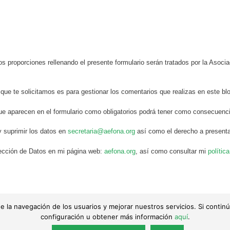
s proporciones rellenando el presente formulario serán tratados por la Aso
 que te solicitamos es para gestionar los comentarios que realizas en este bl
ue aparecen en el formulario como obligatorios podrá tener como consecuenci
y suprimir los datos en
secretaria@aefona.org
así como el derecho a presenta
otección de Datos en mi página web:
aefona.org
, así como consultar mi
polític
is de la navegación de los usuarios y mejorar nuestros servicios. Si con
 de sus autores. Queda totalmente prohibida su reproducción.
configuración u obtener más información
aquí
.
acidad
|
Política de cookies
|