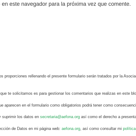
b en este navegador para la próxima vez que comente.
s proporciones rellenando el presente formulario serán tratados por la Aso
 que te solicitamos es para gestionar los comentarios que realizas en este bl
ue aparecen en el formulario como obligatorios podrá tener como consecuenci
y suprimir los datos en
secretaria@aefona.org
así como el derecho a presenta
otección de Datos en mi página web:
aefona.org
, así como consultar mi
polític