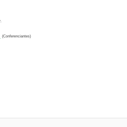
z.
s
(Conferenciantes)