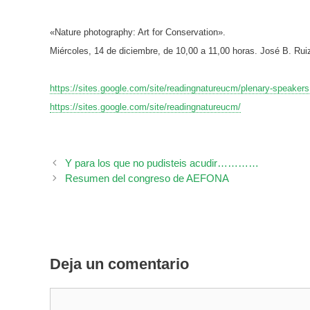
«Nature photography: Art for Conservation».
Miércoles, 14 de diciembre, de 10,00 a 11,00 horas. José B. Rui
https://sites.google.com/site/readingnatureucm/plenary-speaker
https://sites.google.com/site/readingnatureucm/
Y para los que no pudisteis acudir…………
Resumen del congreso de AEFONA
Deja un comentario
Comentario