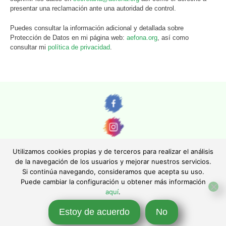
presentar una reclamación ante una autoridad de control.
Puedes consultar la información adicional y detallada sobre
Protección de Datos en mi página web:
aefona.org
, así como
consultar mi
política de privacidad
.
Utilizamos cookies propias y de terceros para realizar el análisis
de la navegación de los usuarios y mejorar nuestros servicios.
Si continúa navegando, consideramos que acepta su uso.
© AEFONA 2011- 2026 | Todas las imágenes y textos son propiedad de sus
Puede cambiar la configuración u obtener más información
autores. Queda totalmente prohibida su reproducción.
aquí
.
|
Aviso legal
|
Política de privacidad
|
Política de cookies
|
Asociación Española de Fotográfos de Naturaleza - Asociación Inscrita en el
Estoy de acuerdo
No
Registro Nacional de Asociaciones con el número 130247