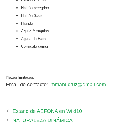
Carabo Común
Halcón peregrino
Halcón Sacre
Híbrido
Aguila ferruguino
Aguila de Harris
Cernícalo común
Plazas limitadas.
Email de contacto:
jmmanucruz@gmail.com
Estand de AEFONA en Wild10
NATURALEZA DINÁMICA