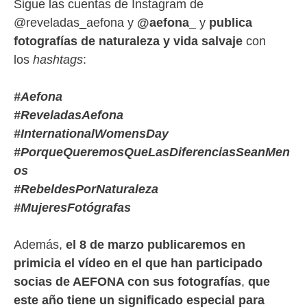
Sigue las cuentas de Instagram de
@reveladas_aefona y
@aefona_
y
publica
fotografías de naturaleza y vida salvaje
con
los
hashtags
:
#Aefona
#ReveladasAefona
#InternationalWomensDay
#PorqueQueremosQueLasDiferenciasSeanMen
os
#RebeldesPorNaturaleza
#MujeresFotógrafas
Además,
el 8 de marzo publicaremos en
primicia el vídeo en el que han participado
socias de AEFONA con sus fotografías
,
que
este año tiene un significado especial para