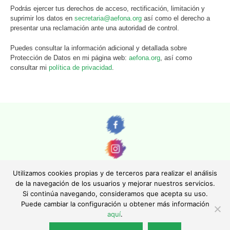
Podrás ejercer tus derechos de acceso, rectificación, limitación y
suprimir los datos en
secretaria@aefona.org
así como el derecho a
presentar una reclamación ante una autoridad de control.
Puedes consultar la información adicional y detallada sobre
Protección de Datos en mi página web:
aefona.org
, así como
consultar mi
política de privacidad
.
Utilizamos cookies propias y de terceros para realizar el análisis
de la navegación de los usuarios y mejorar nuestros servicios.
Si continúa navegando, consideramos que acepta su uso.
© AEFONA 2011- 2026 | Todas las imágenes y textos son propiedad de sus
Puede cambiar la configuración u obtener más información
autores. Queda totalmente prohibida su reproducción.
aquí
.
|
Aviso legal
|
Política de privacidad
|
Política de cookies
|
Asociación Española de Fotográfos de Naturaleza - Asociación Inscrita en el