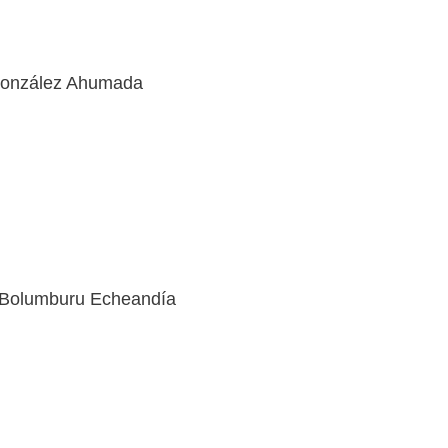
González Ahumada
i Bolumburu Echeandía