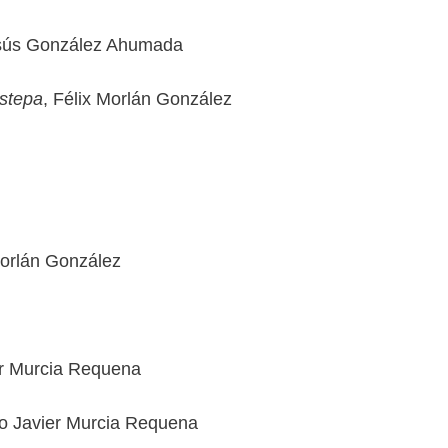
esús González Ahumada
estepa
, Félix Morlán González
Morlán González
er Murcia Requena
co Javier Murcia Requena