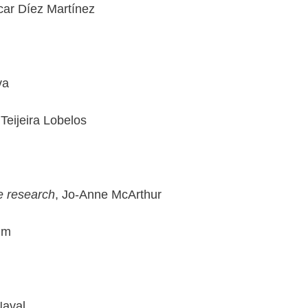
car Díez Martínez
va
Teijeira Lobelos
ve research
, Jo-Anne McArthur
im
Naval