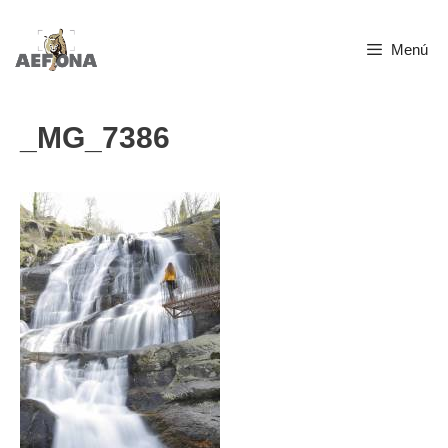
Saltar
Menú
al
contenido
_MG_7386