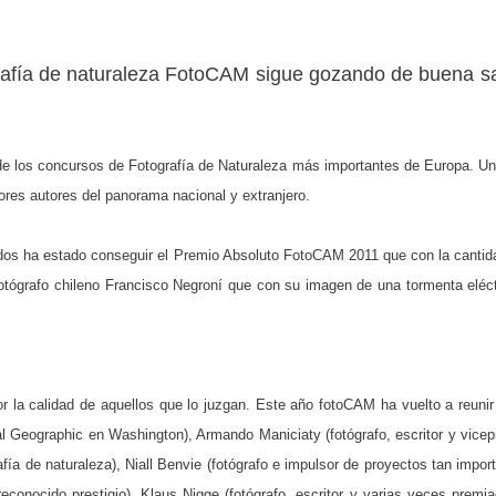
ografía de naturaleza FotoCAM sigue gozando de buena sa
e los concursos de Fotografía de Naturaleza más importantes de Europa. Un j
ores autores del panorama nacional y extranjero.
odos ha estado conseguir el Premio Absoluto FotoCAM 2011 que con la cantid
l fotógrafo chileno Francisco Negroní que con su imagen de una tormenta eléc
r la calidad de aquellos que lo juzgan. Este año fotoCAM ha vuelto a reunir
al Geographic en Washington), Armando Maniciaty (fotógrafo, escritor y vicep
rafía de naturaleza), Niall Benvie (fotógrafo e impulsor de proyectos tan im
 reconocido prestigio), Klaus Nigge (fotógrafo, escritor y varias veces prem