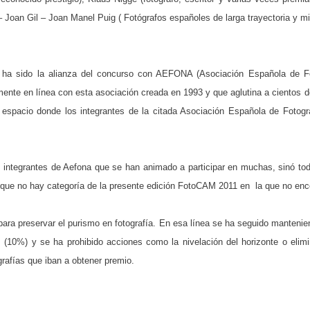
 Joan Gil – Joan Manel Puig ( Fotógrafos españoles de larga trayectoria y m
 ha sido la alianza del concurso con AEFONA (Asociación Española de Fo
mente en línea con esta asociación creada en 1993 y que aglutina a cientos d
 espacio donde los integrantes de la citada Asociación Española de Fotog
s integrantes de Aefona que se han animado a participar en muchas, sinó tod
es que no hay categoría de la presente edición FotoCAM 2011 en la que no en
 para preservar el purismo en fotografía. En esa línea se ha seguido mantenie
10%) y se ha prohibido acciones como la nivelación del horizonte o elimin
grafías que iban a obtener premio.