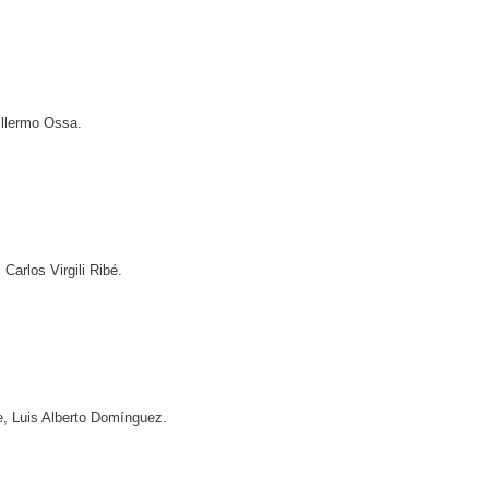
illermo Ossa.
arlos Virgili Ribé.
e, Luis Alberto Domínguez.