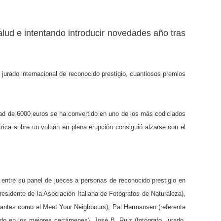
lud e intentando introducir novedades año tras
urado internacional de reconocido prestigio, cuantiosos premios
ad de 6000 euros se ha convertido en uno de los más codiciados
trica sobre un volcán en plena erupción consiguió alzarse con el
 entre su panel de jueces a personas de reconocido prestigio en
residente de la Asociación Italiana de Fotógrafos de Naturaleza),
portantes como el Meet Your Neighbours), Pal Hermansen (referente
iado en los mejores certámenes), José B. Ruiz (fotógrafo, jurado,