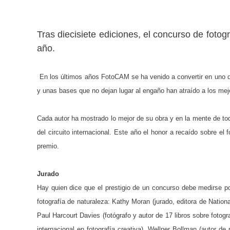
Tras diecisiete ediciones, el concurso de fot
año.
En los últimos años FotoCAM se ha venido a convertir en uno d
y unas bases que no dejan lugar al engaño han atraído a los mej
Cada autor ha mostrado lo mejor de su obra y en la mente de t
del circuito internacional. Este año el honor a recaído sobre e
premio.
Jurado
Hay quien dice que el prestigio de un concurso debe medirse po
fotografía de naturaleza: Kathy Moran (jurado, editora de Nation
Paul Harcourt Davies (fotógrafo y autor de 17 libros sobre fotog
internacional en fotografía creativa), Wellner Bollman (autor de