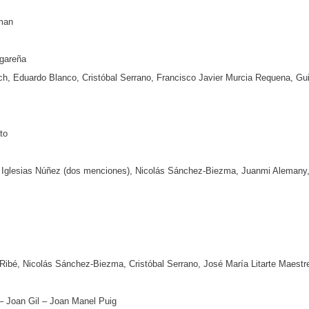
lman
ogareña
och, Eduardo Blanco, Cristóbal Serrano, Francisco Javier Murcia Requena, Gu
to
l Iglesias Núñez (dos menciones), Nicolás Sánchez-Biezma, Juanmi Alemany, C
Ribé, Nicolás Sánchez-Biezma, Cristóbal Serrano, José María Litarte Maestr
– Joan Gil – Joan Manel Puig