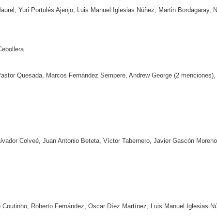
urel, Yuri Portolés Ajenjo, Luis Manuel Iglesias Núñez, Martin Bordagaray, N
Cebollera
astor Quesada, Marcos Fernández Sempere, Andrew George (2 menciones), 
vador Colveé, Juan Antonio Beteta, Víctor Tabernero, Javier Gascón Moreno
 Coutinho, Roberto Fernández, Oscar Díez Martínez, Luis Manuel Iglesias N