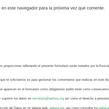
b en este navegador para la próxima vez que comente.
s proporciones rellenando el presente formulario serán tratados por la Aso
 que te solicitamos es para gestionar los comentarios que realizas en este bl
ue aparecen en el formulario como obligatorios podrá tener como consecuenci
y suprimir los datos en
secretaria@aefona.org
así como el derecho a presenta
otección de Datos en mi página web:
aefona.org
, así como consultar mi
polític