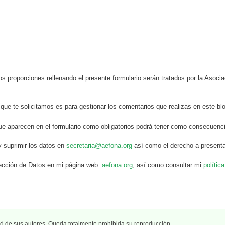
s proporciones rellenando el presente formulario serán tratados por la Aso
 que te solicitamos es para gestionar los comentarios que realizas en este bl
ue aparecen en el formulario como obligatorios podrá tener como consecuenci
y suprimir los datos en
secretaria@aefona.org
así como el derecho a presenta
otección de Datos en mi página web:
aefona.org
, así como consultar mi
polític
 de sus autores. Queda totalmente prohibida su reproducción.