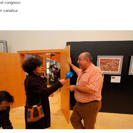
el congreso.
en canalsur