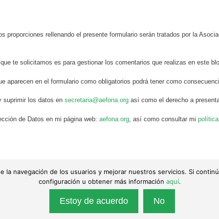
s proporciones rellenando el presente formulario serán tratados por la Aso
 que te solicitamos es para gestionar los comentarios que realizas en este bl
ue aparecen en el formulario como obligatorios podrá tener como consecuenci
y suprimir los datos en
secretaria@aefona.org
así como el derecho a presenta
otección de Datos en mi página web:
aefona.org
, así como consultar mi
polític
is de la navegación de los usuarios y mejorar nuestros servicios. Si con
 de sus autores. Queda totalmente prohibida su reproducción.
configuración u obtener más información
aquí
.
acidad
|
Política de cookies
|
ita en el Registro Nacional de Asociaciones con el número 130247
Estoy de acuerdo
No