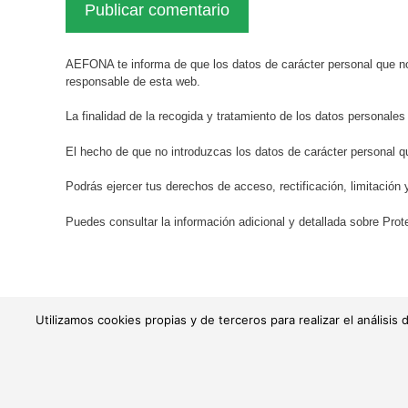
AEFONA te informa de que los datos de carácter personal que no
responsable de esta web.
La finalidad de la recogida y tratamiento de los datos personales
El hecho de que no introduzcas los datos de carácter personal q
Podrás ejercer tus derechos de acceso, rectificación, limitación 
Puedes consultar la información adicional y detallada sobre Pr
Utilizamos cookies propias y de terceros para realizar el anális
© AEFONA 2011- 2026 | Todas las imágenes y textos son propiedad
|
Aviso legal
|
Política de priv
Asociación Española de Fotográfos de Naturaleza - Asociación Inscr