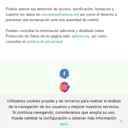
Podrás ejercer tus derechos de acceso, rectificación, limitación y
suprimir los datos en
secretaria@aefona.org
así como el derecho a
presentar una reclamación ante una autoridad de control.
Puedes consultar la información adicional y detallada sobre
Protección de Datos en mi página web:
aefona.org
, así como
consultar mi
política de privacidad
.
Utilizamos cookies propias y de terceros para realizar el análisis
de la navegación de los usuarios y mejorar nuestros servicios.
Si continúa navegando, consideramos que acepta su uso.
© AEFONA 2011- 2026 | Todas las imágenes y textos son propiedad de sus
Puede cambiar la configuración u obtener más información
autores. Queda totalmente prohibida su reproducción.
aquí
.
|
Aviso legal
|
Política de privacidad
|
Política de cookies
|