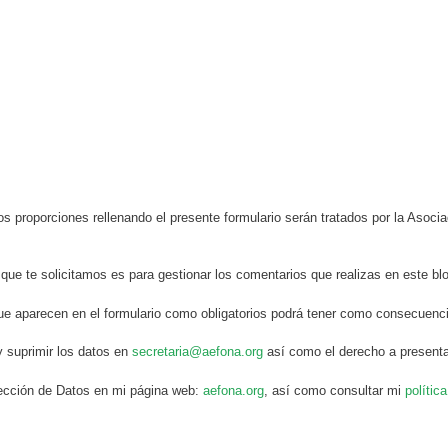
s proporciones rellenando el presente formulario serán tratados por la Aso
 que te solicitamos es para gestionar los comentarios que realizas en este bl
ue aparecen en el formulario como obligatorios podrá tener como consecuenci
y suprimir los datos en
secretaria@aefona.org
así como el derecho a presenta
otección de Datos en mi página web:
aefona.org
, así como consultar mi
polític