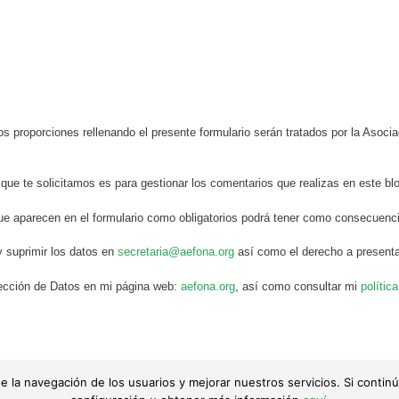
s proporciones rellenando el presente formulario serán tratados por la Aso
 que te solicitamos es para gestionar los comentarios que realizas en este bl
ue aparecen en el formulario como obligatorios podrá tener como consecuenci
y suprimir los datos en
secretaria@aefona.org
así como el derecho a presenta
otección de Datos en mi página web:
aefona.org
, así como consultar mi
polític
is de la navegación de los usuarios y mejorar nuestros servicios. Si con
 de sus autores. Queda totalmente prohibida su reproducción.