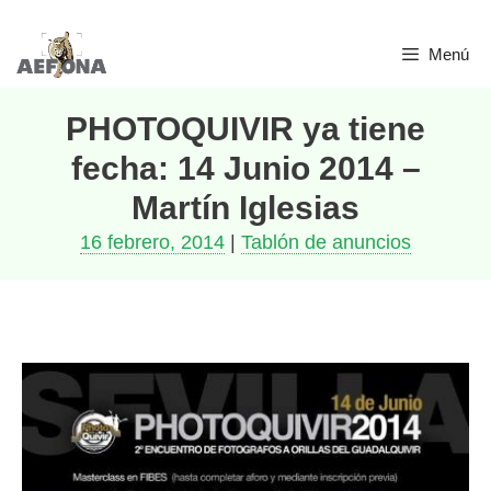
Saltar
Menú
al
contenido
PHOTOQUIVIR ya tiene
fecha: 14 Junio 2014 –
Martín Iglesias
16 febrero, 2014
|
Tablón de anuncios