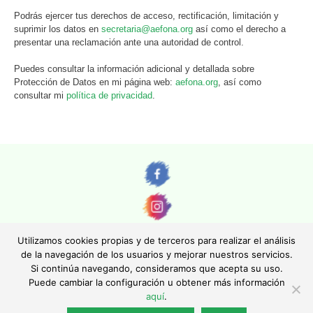
Podrás ejercer tus derechos de acceso, rectificación, limitación y
suprimir los datos en
secretaria@aefona.org
así como el derecho a
presentar una reclamación ante una autoridad de control.
Puedes consultar la información adicional y detallada sobre
Protección de Datos en mi página web:
aefona.org
, así como
consultar mi
política de privacidad
.
Utilizamos cookies propias y de terceros para realizar el análisis
de la navegación de los usuarios y mejorar nuestros servicios.
Si continúa navegando, consideramos que acepta su uso.
© AEFONA 2011- 2026 | Todas las imágenes y textos son propiedad de sus
Puede cambiar la configuración u obtener más información
autores. Queda totalmente prohibida su reproducción.
aquí
.
|
Aviso legal
|
Política de privacidad
|
Política de cookies
|
Asociación Española de Fotográfos de Naturaleza - Asociación Inscrita en el