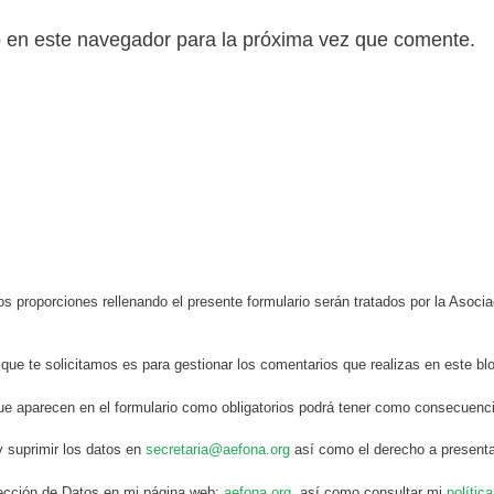
b en este navegador para la próxima vez que comente.
s proporciones rellenando el presente formulario serán tratados por la Aso
 que te solicitamos es para gestionar los comentarios que realizas en este bl
ue aparecen en el formulario como obligatorios podrá tener como consecuenci
y suprimir los datos en
secretaria@aefona.org
así como el derecho a presenta
otección de Datos en mi página web:
aefona.org
, así como consultar mi
polític