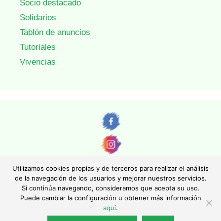
Socio destacado
Solidarios
Tablón de anuncios
Tutoriales
Vivencias
Utilizamos cookies propias y de terceros para realizar el análisis
de la navegación de los usuarios y mejorar nuestros servicios.
Si continúa navegando, consideramos que acepta su uso.
© AEFONA 2011- 2026 | Todas las imágenes y textos son propiedad de sus
Puede cambiar la configuración u obtener más información
autores. Queda totalmente prohibida su reproducción.
aquí
.
|
Aviso legal
|
Política de privacidad
|
Política de cookies
|
Asociación Española de Fotográfos de Naturaleza - Asociación Inscrita en el