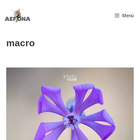
Saltar
Menú
al
contenido
macro