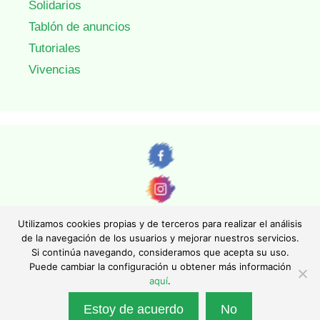
Solidarios
Tablón de anuncios
Tutoriales
Vivencias
Utilizamos cookies propias y de terceros para realizar el análisis
de la navegación de los usuarios y mejorar nuestros servicios.
Si continúa navegando, consideramos que acepta su uso.
© AEFONA 2011- 2026 | Todas las imágenes y textos son propiedad de sus
Puede cambiar la configuración u obtener más información
autores. Queda totalmente prohibida su reproducción.
aquí
.
|
Aviso legal
|
Política de privacidad
|
Política de cookies
|
Asociación Española de Fotográfos de Naturaleza - Asociación Inscrita en el
Estoy de acuerdo
No
Registro Nacional de Asociaciones con el número 130247