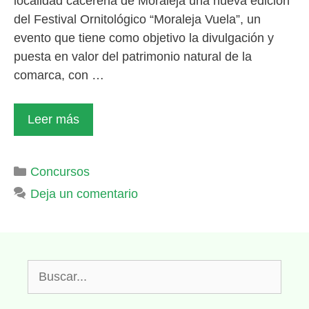
localidad cacereña de Moraleja una nueva edición
del Festival Ornitológico “Moraleja Vuela”, un
evento que tiene como objetivo la divulgación y
puesta en valor del patrimonio natural de la
comarca, con …
Leer más
Categorías
Concursos
Deja un comentario
Buscar: