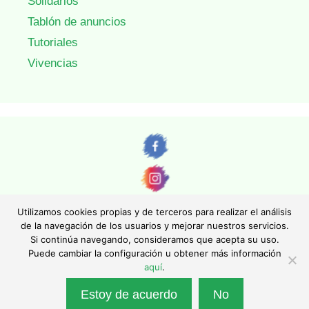
Solidarios
Tablón de anuncios
Tutoriales
Vivencias
Utilizamos cookies propias y de terceros para realizar el análisis
de la navegación de los usuarios y mejorar nuestros servicios.
Si continúa navegando, consideramos que acepta su uso.
© AEFONA 2011- 2026 | Todas las imágenes y textos son propiedad de sus
Puede cambiar la configuración u obtener más información
autores. Queda totalmente prohibida su reproducción.
aquí
.
|
Aviso legal
|
Política de privacidad
|
Política de cookies
|
Asociación Española de Fotográfos de Naturaleza - Asociación Inscrita en el
Estoy de acuerdo
No
Registro Nacional de Asociaciones con el número 130247