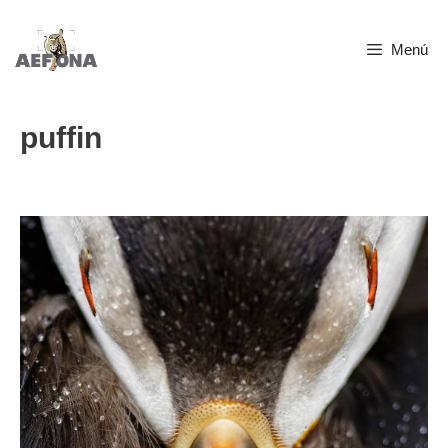
Saltar
Menú
al
contenido
puffin