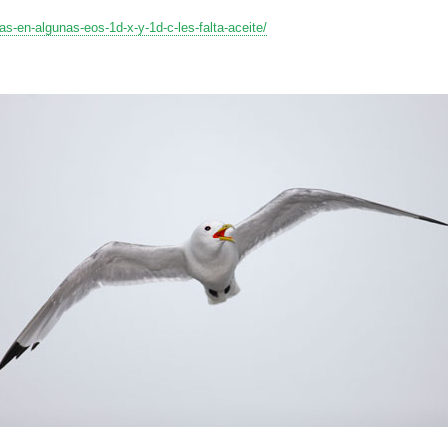
-en-algunas-eos-1d-x-y-1d-c-les-falta-aceite/