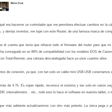
ipal era hacerme un controlador que me permitiera efectuar cambios en la cá
os, y demás inventos, me topé con este Router, de una famosa marca de com
di cuenta que tenía que rehacer todo el firmware del router para que mi C
e ha conseguido en un 99% de compatibilidad con los modelos EOS de Canon a
 con Total-Remote, una cámara descatalogada hace ya unos cuantos años.
entos de conexión, ya que, con tan solo un cable mini USB-USB conectamos e
más de 4.7h. Es súper rápido, reconoce el sistema y tan solo en varios s
R, intervalómetro… etc., todo esto lo hace el software en nuestra tablet, o m
ue más adelante actualizaremos con otro más potente. La única pega o p