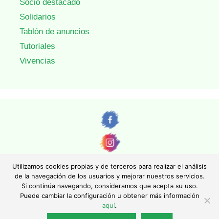
Socio destacado
Solidarios
Tablón de anuncios
Tutoriales
Vivencias
Utilizamos cookies propias y de terceros para realizar el análisis
de la navegación de los usuarios y mejorar nuestros servicios.
Si continúa navegando, consideramos que acepta su uso.
© AEFONA 2011- 2026 | Todas las imágenes y textos son propiedad de sus
Puede cambiar la configuración u obtener más información
autores. Queda totalmente prohibida su reproducción.
aquí
.
|
Aviso legal
|
Política de privacidad
|
Política de cookies
|
Asociación Española de Fotográfos de Naturaleza - Asociación Inscrita en el