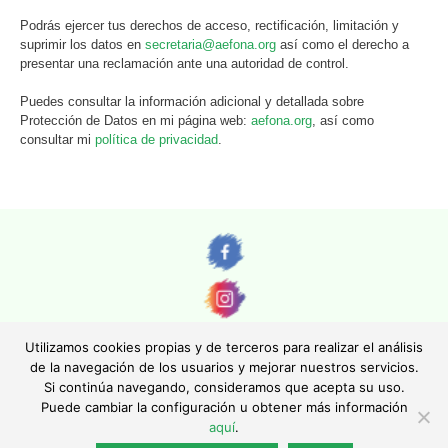
Podrás ejercer tus derechos de acceso, rectificación, limitación y
suprimir los datos en
secretaria@aefona.org
así como el derecho a
presentar una reclamación ante una autoridad de control.
Puedes consultar la información adicional y detallada sobre
Protección de Datos en mi página web:
aefona.org
, así como
consultar mi
política de privacidad
.
Utilizamos cookies propias y de terceros para realizar el análisis
de la navegación de los usuarios y mejorar nuestros servicios.
Si continúa navegando, consideramos que acepta su uso.
© AEFONA 2011- 2026 | Todas las imágenes y textos son propiedad de sus
Puede cambiar la configuración u obtener más información
autores. Queda totalmente prohibida su reproducción.
aquí
.
|
Aviso legal
|
Política de privacidad
|
Política de cookies
|