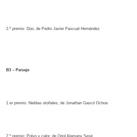
2.º premio: Dúo, de Pedro Javier Pascual Hernández
B3 – Paisaje
1.er premio: Nieblas otoñales, de Jonathan Gascó Ochoa
2.º premio: Polvo y calor, de Oriol Alamany Sesé