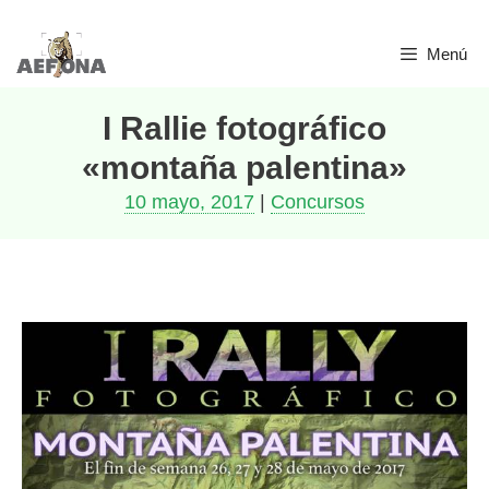
Saltar
Menú
al
contenido
I Rallie fotográfico
«montaña palentina»
10 mayo, 2017
|
Concursos