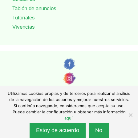
Tablón de anuncios
Tutoriales
Vivencias
Utilizamos cookies propias y de terceros para realizar el análisis
de la navegación de los usuarios y mejorar nuestros servicios.
Si continúa navegando, consideramos que acepta su uso.
© AEFONA 2011- 2026 | Todas las imágenes y textos son propiedad de sus
Puede cambiar la configuración u obtener más información
autores. Queda totalmente prohibida su reproducción.
aquí
.
|
Aviso legal
|
Política de privacidad
|
Política de cookies
|
Asociación Española de Fotográfos de Naturaleza - Asociación Inscrita en el
Estoy de acuerdo
No
Registro Nacional de Asociaciones con el número 130247