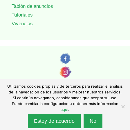
Tablón de anuncios
Tutoriales
Vivencias
Utilizamos cookies propias y de terceros para realizar el análisis
de la navegación de los usuarios y mejorar nuestros servicios.
Si continúa navegando, consideramos que acepta su uso.
© AEFONA 2011- 2026 | Todas las imágenes y textos son propiedad de sus
Puede cambiar la configuración u obtener más información
autores. Queda totalmente prohibida su reproducción.
aquí
.
|
Aviso legal
|
Política de privacidad
|
Política de cookies
|
Asociación Española de Fotográfos de Naturaleza - Asociación Inscrita en el
Estoy de acuerdo
No
Registro Nacional de Asociaciones con el número 130247