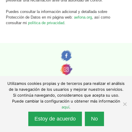
presentar una reclamación ante una autoridad de control.
Puedes consultar la información adicional y detallada sobre
Protección de Datos en mi página web:
aefona.org
, así como
consultar mi
política de privacidad
.
Utilizamos cookies propias y de terceros para realizar el análisis
de la navegación de los usuarios y mejorar nuestros servicios.
Si continúa navegando, consideramos que acepta su uso.
© AEFONA 2011- 2026 | Todas las imágenes y textos son propiedad de sus
Puede cambiar la configuración u obtener más información
autores. Queda totalmente prohibida su reproducción.
aquí
.
|
Aviso legal
|
Política de privacidad
|
Política de cookies
|
Asociación Española de Fotográfos de Naturaleza - Asociación Inscrita en el
Estoy de acuerdo
No
Registro Nacional de Asociaciones con el número 130247