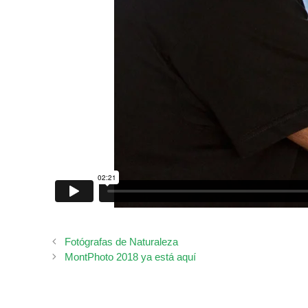
Fotógrafas de Naturaleza
MontPhoto 2018 ya está aquí