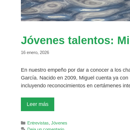
Jóvenes talentos: M
16 enero, 2026
En nuestro empeño por dar a conocer a los ch
García. Nacido en 2009, Miguel cuenta ya con 
incluyendo reconocimientos en certámenes int
Leer más
Categorías
Entrevistas
,
Jóvenes
Deja un comentario