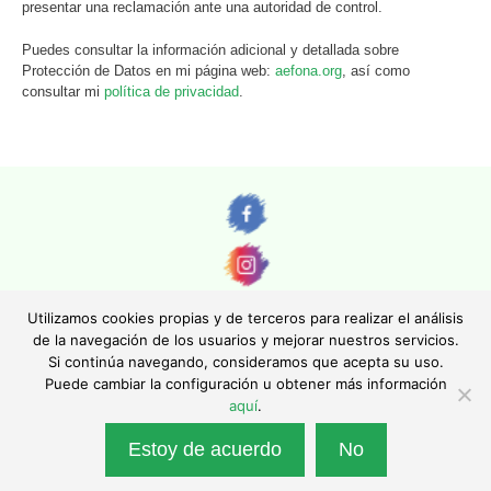
presentar una reclamación ante una autoridad de control.
Puedes consultar la información adicional y detallada sobre
Protección de Datos en mi página web:
aefona.org
, así como
consultar mi
política de privacidad
.
Utilizamos cookies propias y de terceros para realizar el análisis
de la navegación de los usuarios y mejorar nuestros servicios.
Si continúa navegando, consideramos que acepta su uso.
© AEFONA 2011- 2026 | Todas las imágenes y textos son propiedad de sus
Puede cambiar la configuración u obtener más información
autores. Queda totalmente prohibida su reproducción.
aquí
.
|
Aviso legal
|
Política de privacidad
|
Política de cookies
|
Asociación Española de Fotográfos de Naturaleza - Asociación Inscrita en el
Estoy de acuerdo
No
Registro Nacional de Asociaciones con el número 130247